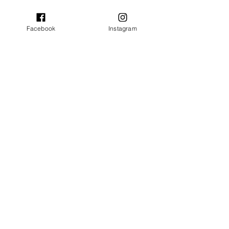
Facebook
Instagram
GOTEROS
"THE DARt"
MÁS INFORMACIÓN